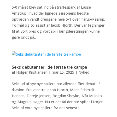
5-0 målet blev sat ind på straffespark af Lasse
Amstrup I hvad der lignede sæsonens bedste
optræden vandt drengene hele 5-1 over Tarup/Paarup.
To mål og to assist af Jacob HJorth. Der var tegninger
til at vort pres og vort spil i længderetningen kunne
gøre ondt på...
Seks debutanter i de første tre kampe
af
Holger Kristiansen
|
mar 25, 2025
|
Nyhed
Seks ud af syv nye spillere har allerede fået debut i 3.
division. Fra venstre Jacob Hjorth, Mads Schmidt
Hansen, Dereje Jensen, Bogdan Sheyko, Alfa Muloko
og Magnus Isager. Nu er der 66 der har spillet i trøjen.
Seks af vore nye spillere fra det seneste...