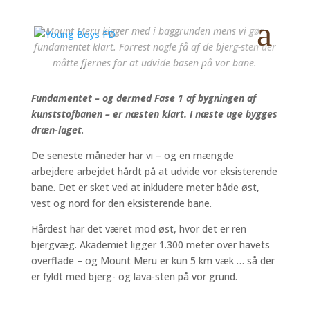
Mount Meru kigger med i baggrunden mens vi gør
fundamentet klart. Forrest nogle få af de bjerg-sten der
måtte fjernes for at udvide basen på vor bane.
Fundamentet – og dermed Fase 1 af bygningen af
kunststofbanen – er næsten klart. I næste uge bygges
dræn-laget
.
De seneste måneder har vi – og en mængde
arbejdere arbejdet hårdt på at udvide vor eksisterende
bane. Det er sket ved at inkludere meter både øst,
vest og nord for den eksisterende bane.
Hårdest har det været mod øst, hvor det er ren
bjergvæg. Akademiet ligger 1.300 meter over havets
overflade – og Mount Meru er kun 5 km væk … så der
er fyldt med bjerg- og lava-sten på vor grund.