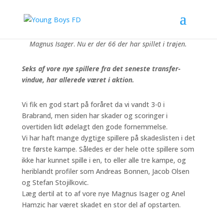
Seks ud af syv nye spillere har allerede fået debut i 3.
division. Fra venstre Jacob Hjorth, Mads Schmidt
Hansen, Dereje Jensen, Bogdan Sheyko, Alfa Muloko og
Magnus Isager
.
Nu er der 66 der har spillet i trøjen.
Seks af vore nye spillere fra det seneste transfer-
vindue, har allerede været i aktion.
Vi fik en god start på foråret da vi vandt 3-0 i
Brabrand, men siden har skader og scoringer i
overtiden lidt ødelagt den gode fornemmelse.
Vi har haft mange dygtige spillere på skadeslisten i det
tre første kampe. Således er der hele otte spillere som
ikke har kunnet spille i en, to eller alle tre kampe, og
heriblandt profiler som Andreas Bonnen, Jacob Olsen
og Stefan Stojilkovic.
Læg dertil at to af vore nye Magnus Isager og Anel
Hamzic har været skadet en stor del af opstarten.