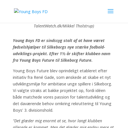
Futures stærke U16-trup i foråret 2026. Efter
sommerferien vil de spille U17 Liga 1 og mange af dem
vil gå på fodboldlinjen på Ungdomsskolen (foto:
TalentWatch.dk/Mikkel Tholstrup)
Young Boys FD er sindssyg stolt af at have været
fødselshjælper til Silkeborgs nye stærke fodbold-
udviklings-projekt. Efter 1½ år skifter klubben navn
fra Young Boys Future til Silkeborg Future.
Young Boys Future blev oprindeligt etableret efter
initiativ fra René Gade, som ønskede at skabe et nyt
udviklingsmiljø for ambitiøse unge spillere i Silkeborg.
Vi valgte straks at bakke projektet op, fordi idéen
både matchede vores passion for talentudvikling og
det daværende behov omkring rekruttering til Young
Boys’ 3. divisionshold.
“Det glæder mig enormt at se, hvor langt klubben
allerede er kommet. Men det glæder mig endnu mere at