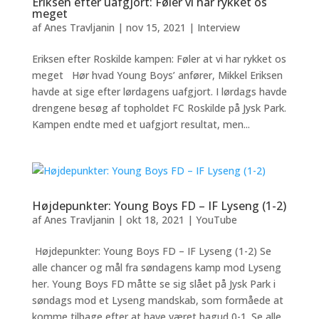
Eriksen efter uafgjort: Føler vi har rykket os
meget
af
Anes Travljanin
|
nov 15, 2021
|
Interview
Eriksen efter Roskilde kampen: Føler at vi har rykket os
meget Hør hvad Young Boys’ anfører, Mikkel Eriksen
havde at sige efter lørdagens uafgjort. I lørdags havde
drengene besøg af topholdet FC Roskilde på Jysk Park.
Kampen endte med et uafgjort resultat, men...
Højdepunkter: Young Boys FD – IF Lyseng (1-2)
af
Anes Travljanin
|
okt 18, 2021
|
YouTube
Højdepunkter: Young Boys FD – IF Lyseng (1-2) Se
alle chancer og mål fra søndagens kamp mod Lyseng
her. Young Boys FD måtte se sig slået på Jysk Park i
søndags mod et Lyseng mandskab, som formåede at
komme tilbage efter at have været bagud 0-1. Se alle