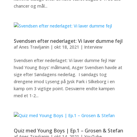
chancer og mål...
Svendsen efter nederlaget: Vi laver dumme fejl
af
Anes Travljanin
|
okt 18, 2021
|
Interview
Svendsen efter nederlaget: Vi laver dumme fejl Hør
hvad Young Boys’ målmand, Asger Svendsen havde at
sige efter Søndagens nederlag. I søndags tog
drengene imod Lyseng på Jysk Park i Silkeborg i en
kamp om 3 vigtige point. Desværre endte kampen
med et 1-2...
Quiz med Young Boys | Ep.1 – Grosen & Stefan
af
Anes Travljanin
|
okt 14, 2021
|
YouTube