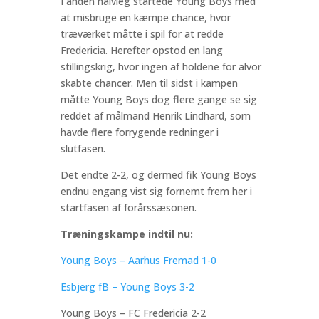
I anden halvleg startede Young Boys med
at misbruge en kæmpe chance, hvor
træværket måtte i spil for at redde
Fredericia. Herefter opstod en lang
stillingskrig, hvor ingen af holdene for alvor
skabte chancer. Men til sidst i kampen
måtte Young Boys dog flere gange se sig
reddet af målmand Henrik Lindhard, som
havde flere forrygende redninger i
slutfasen.
Det endte 2-2, og dermed fik Young Boys
endnu engang vist sig fornemt frem her i
startfasen af forårssæsonen.
Træningskampe indtil nu:
Young Boys – Aarhus Fremad 1-0
Esbjerg fB – Young Boys 3-2
Young Boys – FC Fredericia 2-2