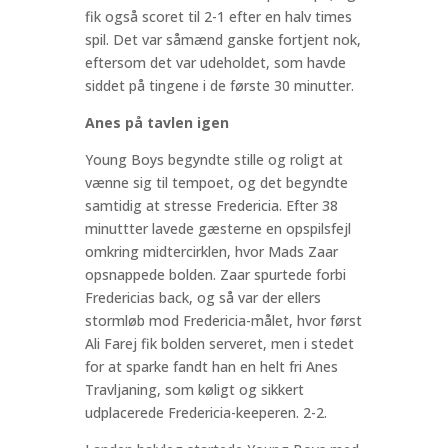
fik også scoret til 2-1 efter en halv times
spil. Det var såmænd ganske fortjent nok,
eftersom det var udeholdet, som havde
siddet på tingene i de første 30 minutter.
Anes på tavlen igen
Young Boys begyndte stille og roligt at
vænne sig til tempoet, og det begyndte
samtidig at stresse Fredericia. Efter 38
minuttter lavede gæsterne en opspilsfejl
omkring midtercirklen, hvor Mads Zaar
opsnappede bolden. Zaar spurtede forbi
Fredericias back, og så var der ellers
stormløb mod Fredericia-målet, hvor først
Ali Farej fik bolden serveret, men i stedet
for at sparke fandt han en helt fri Anes
Travljaning, som køligt og sikkert
udplacerede Fredericia-keeperen. 2-2.