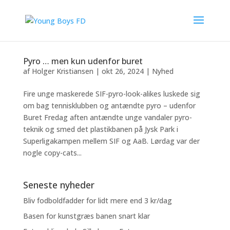
Pyro … men kun udenfor buret
af
Holger Kristiansen
|
okt 26, 2024
|
Nyhed
Fire unge maskerede SIF-pyro-look-alikes luskede sig
om bag tennisklubben og antændte pyro – udenfor
Buret Fredag aften antændte unge vandaler pyro-
teknik og smed det plastikbanen på Jysk Park i
Superligakampen mellem SIF og AaB. Lørdag var der
nogle copy-cats...
Seneste nyheder
Bliv fodboldfadder for lidt mere end 3 kr/dag
Basen for kunstgræs banen snart klar