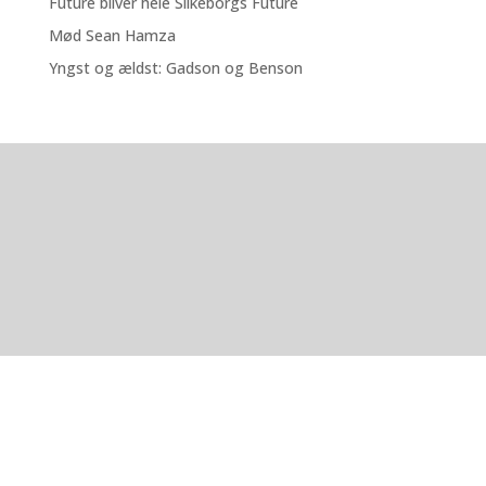
Future bliver hele Silkeborgs Future
Mød Sean Hamza
Yngst og ældst: Gadson og Benson