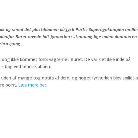
 sig om bag tennisklubben og antændte pyro – udenfor Buret
nik og smed det plastikbanen på Jysk Park i Superligakampen mell
 udenfor Buret lavede lidt fyrværkeri-stemning lige inden dommeren
ebro igang.
dog ikke kommet forbi vagterne i Buret. De var slet ikke inde på
t – bag ved tennisklubben.
 uden at mange tog notits af dem, og noget fyrværkeri blev spillet 
tre point.
Læs mere her.