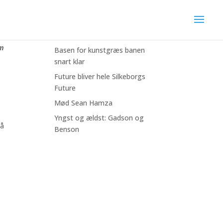
Seneste nyheder
Bliv fodboldfadder for lidt
mere end 3 kr/dag
em
Basen for kunstgræs banen
snart klar
Future bliver hele Silkeborgs
Future
Mød Sean Hamza
Yngst og ældst: Gadson og
på
Benson