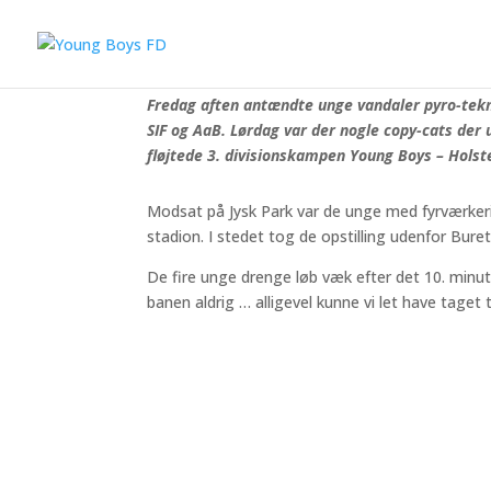
Fire unge maskerede SIF-pyro-look-alikes luskede
Fredag aften antændte unge vandaler pyro-tek
SIF og AaB. Lørdag var der nogle copy-cats der
fløjtede 3. divisionskampen Young Boys – Holst
Modsat på Jysk Park var de unge med fyrværkeri 
stadion. I stedet tog de opstilling udenfor Bure
De fire unge drenge løb væk efter det 10. minut
banen aldrig … alligevel kunne vi let have taget 