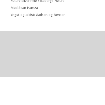
Future bliver hele Silkeborgs Future
Mød Sean Hamza
Yngst og ældst: Gadson og Benson