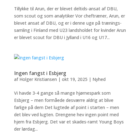
Tillykke til Arun, der er blevet deltids-ansat af DBU,
som scout og som analytiker Vor cheftræner, Arun, er
blevet ansat af DBU, og er i denne uge på trænings-
samling i Finland med U23 landsholdet for kvinder Arun
er blevet scout for DBU i Jylland i U16 og U17...
Ingen fangst i Esbjerg
af
Holger Kristiansen
|
okt 19, 2025
|
Nyhed
Vi havde 3-4 gange så mange hjørnespark som
Esbjerg – men formåede desværre aldrig at blive
farlige på dem Det lugtede af point i starten – men
det blev ved lugten. Drengene hev ingen point med
hjem fra Esbjerg. Det var et skades-ramt Young Boys
der lørdag...