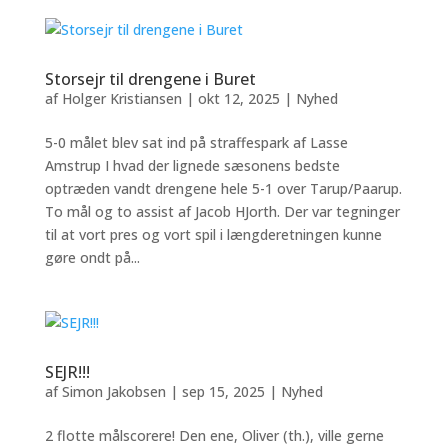
Storsejr til drengene i Buret
af
Holger Kristiansen
|
okt 12, 2025
|
Nyhed
5-0 målet blev sat ind på straffespark af Lasse
Amstrup I hvad der lignede sæsonens bedste
optræden vandt drengene hele 5-1 over Tarup/Paarup.
To mål og to assist af Jacob HJorth. Der var tegninger
til at vort pres og vort spil i længderetningen kunne
gøre ondt på...
SEJR!!!
af
Simon Jakobsen
|
sep 15, 2025
|
Nyhed
2 flotte målscorere! Den ene, Oliver (th.), ville gerne