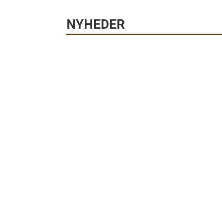
NYHEDER
Vores lille store bane på 55 x 100 meter er s
Bliv fadder for Richard … eller en anden af v