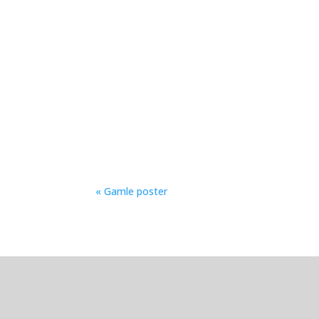
U14 og U16 liga 1 har must-win-kampe på p
Jackson Tunda er tilbage efter et eventyr h
« Gamle poster