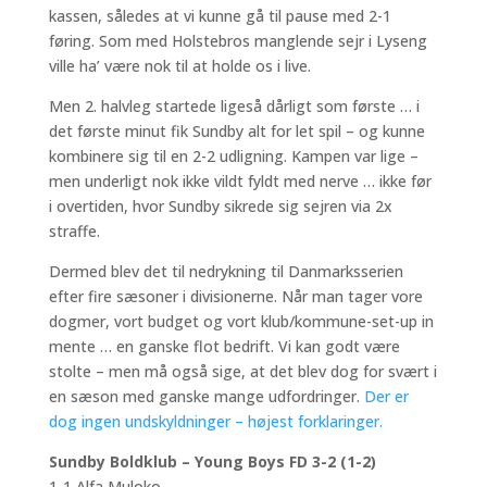
kassen, således at vi kunne gå til pause med 2-1
føring. Som med Holstebros manglende sejr i Lyseng
ville ha’ være nok til at holde os i live.
Men 2. halvleg startede ligeså dårligt som første … i
det første minut fik Sundby alt for let spil – og kunne
kombinere sig til en 2-2 udligning. Kampen var lige –
men underligt nok ikke vildt fyldt med nerve … ikke før
i overtiden, hvor Sundby sikrede sig sejren via 2x
straffe.
Dermed blev det til nedrykning til Danmarksserien
efter fire sæsoner i divisionerne. Når man tager vore
dogmer, vort budget og vort klub/kommune-set-up in
mente … en ganske flot bedrift. Vi kan godt være
stolte – men må også sige, at det blev dog for svært i
en sæson med ganske mange udfordringer.
Der er
dog ingen undskyldninger – højest forklaringer.
Sundby Boldklub – Young Boys FD 3-2 (1-2)
1-1 Alfa Muloko