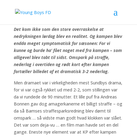
To mål af Alfa Muloko var ikke nok i Sundby, hvor
nedrykningen blev en realitet
Det kom ikke som den store overraskelse at
nedrykningen lørdag blev en realitet. Og kampen blev
endda meget symptomatisk for sæsonen: For vi
kunne og burde ha’ fået noget med fra kampen – som
alligevel blev tabt til sidst. Omspark på straffe,
nederlag i overtiden og rødt kort efter kampen
fortæller billedet af et dramatisk 3-2 nederlag.
Men dramaet var i virkeligheden mest Sundbys drama,
for vi var også rykket ud med 2-2, som stillingen var
da vi rundede de 90 minutter. Et lille puf fra Andreas
Bonnen gav dog amagerkanerne et billigt straffe – og
da så Bamses straffesparksredning blev dømt til
omspark … så vidste man godt hvad klokken var slået.
Det var som deja-vu … en film man havde set en del
gange. Eneste nye element var at KP efter kampen