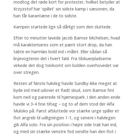
modtog det røde kort for protester, hvilket betyder at
Krzyzstof har ‘spillet’ sin sidste kamp i sæsonen, da
han får karantæne i de to sidste.
Kampen startede lige så dårligt som den sluttede.
Efter to minutter lavede Jacob Bamse Michelsen, hvad
må karakteriseres som et pænt stort drop, da han
tabte en harmløs bold ind i målet. Eller sådan så
linjevogteren det i hvert fald. Fra tilskuerpladserne
virkede det dog tvivlsomt om bolden overhovedet var
over stregen.
Resten af første halvleg havde Sundby ikke meget at
byde ind med udover et fladt skud, som Bamse fint
kom ned og parerede til hjørnespark. I den anden ende
havde vi 3-4 fine tiltag – og to af dem stod der Alfa
Muloko på. Først afsluttede vor stærke unge spiller et
flot angreb til udligningen 1-1, og senere i halvlegen
gik Alfa solo. Fra sin position i højre side trak han ind,
og med sin stærke venstre fod sendte han den flot i