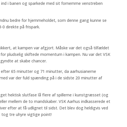
ak ind i banen og sparkede med sit fornemme venstreben
t endnu bedre for hjemmeholdet, som denne gang kunne se
0 direkte på frispark.
ikkert, at kampen var afgjort. Måske var det også tilfældet
, for pludselig skiftede momentum i kampen. Nu var det VSK
egyndte at skabe chancer.
efter 65 minutter og 71 minutter, da aarhusianerne
med var der fuld spænding på i de sidste 20 minutter af
et hektisk slutfase lå flere af spillerne i kunstgræsset (og
dueller mellem de to mandskaber. VSK Aarhus indkasserede et
ver efter at få udlignet til sidst. Det blev dog heldigvis ved
tog tre uhyre vigtige point!