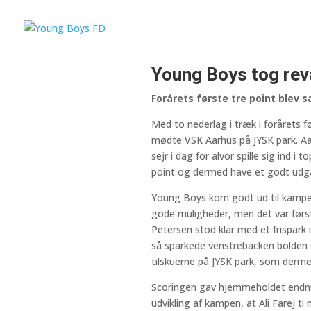
Young Boys tog rev
Forårets første tre point blev 
Med to nederlag i træk i forårets 
mødte VSK Aarhus på JYSK park. A
sejr i dag for alvor spille sig ind
point og dermed have et godt udga
Young Boys kom godt ud til kampen, 
gode muligheder, men det var først i
Petersen stod klar med et frispark i
så sparkede venstrebacken bolden d
tilskuerne på JYSK park, som derme
Scoringen gav hjemmeholdet endnu 
udvikling af kampen, at Ali Farej ti