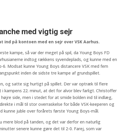
anche med vigtig sejr
sat ind på kontoen med en sejr over VSK Aarhus.
første kampe, så var der meget på spil, da Young Boys FD
arhusianerne indtog rækkens syvendeplads, og kunne med en
 i top-6. Modsat kunne Young Boys distancere VSK med fem
ngspunkt inden de sidste tre kampe af grundspillet.
og satte sig hurtigt på spillet. Der var optræk til flere
 kampens 22. minut, at det for alvor blev farligt. Christoffer
 højre side, men i stedet for at smide bolden ind til indlæg,
irekte i mål til stor overraskelse for både VSK-keeperen og
d kunne juble over forårets første Young Boys-mål.
mere blod på tanden, og det var derfor en naturlig
 minutter senere kunne gøre det til 2-0. Farej, som var