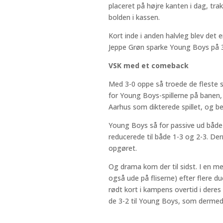
placeret på højre kanten i dag, tr
bolden i kassen.
Kort inde i anden halvleg blev de
Jeppe Grøn sparke Young Boys på 3-
VSK med et comeback
Med 3-0 oppe så troede de fleste s
for Young Boys-spillerne på banen
Aarhus som dikterede spillet, og b
Young Boys så for passive ud både 
reducerede til både 1-3 og 2-3. Der
opgøret.
Og drama kom der til sidst. I en meg
også ude på fliserne) efter flere 
rødt kort i kampens overtid i deres i
de 3-2 til Young Boys, som dermed 