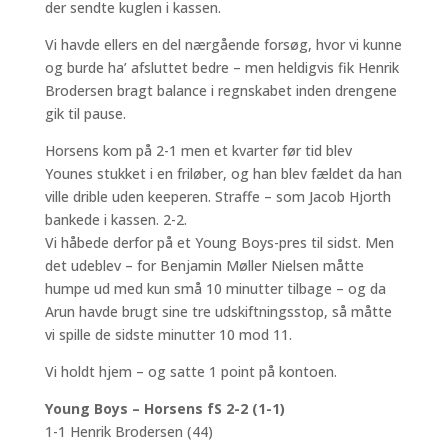
der sendte kuglen i kassen.
Vi havde ellers en del nærgående forsøg, hvor vi kunne
og burde ha’ afsluttet bedre – men heldigvis fik Henrik
Brodersen bragt balance i regnskabet inden drengene
gik til pause.
Horsens kom på 2-1 men et kvarter før tid blev
Younes stukket i en friløber, og han blev fældet da han
ville drible uden keeperen. Straffe – som Jacob Hjorth
bankede i kassen. 2-2.
Vi håbede derfor på et Young Boys-pres til sidst. Men
det udeblev – for Benjamin Møller Nielsen måtte
humpe ud med kun små 10 minutter tilbage – og da
Arun havde brugt sine tre udskiftningsstop, så måtte
vi spille de sidste minutter 10 mod 11.
Vi holdt hjem – og satte 1 point på kontoen.
Young Boys – Horsens fS 2-2 (1-1)
1-1 Henrik Brodersen (44)