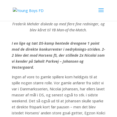
Frederik Mehder diskede op med flere fine redninger, og
blev kåret til YB Man-of-the-Match.
I en lige og tæt DS-kamp hentede drengene 1 point
mod de direkte konkurrenter i nedryknings-striden. 2-
2 blev det mod Horsens fS, der stillede 2x Nicolai som
vi kender på Søholt Parkvej – Johansen og
Vestergaard.
Ingen af vore to gamle spillere kom heldigvis til at
spille nogen større rolle. Vor gamle anfører fra sidst vi
var i Danmarksserien, Nicolai Johansen, har ellers lavet
masser af mål i DS, og senest også to stk. i sidste
weekend. Det så også ud til at Johansen skulle sparke
et direkte frispark kort før pausen – men det blev
istedet Horsens’ anden store goal-getter, Egzon Kolici