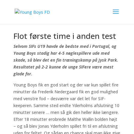
Jonas Yderholm bankede bolden i mål til 1-0 i dagens
træningskomp på Jysk Park.
Flot første time i anden test
Selvom SIFs U19 havde de bedste med i Portugal, og
Young Boys stadig har 4-5 nøglespillere ude med
skade, så blev det en fin træningskamp på Jysk Park.
Resultatet på 2-2 kunne de unge SIFere være mest
glade for.
Young Boys fik en god start og der var kun spillet fire
minutter da Frederik Nedergaard fik en god mulighed
med venstre fod – desværre var det let for SIF-
keeperen. Samme sted endte Yderholms afslutning 10
minutter senere … men så gik den heller ikke længere.
Efter 18 minutter erobrede Malthe Wallin bolden højt
– og så blev Jonas Yderholm spillet fri til en afslutning
uden for feltet. Og sådan en chance skal man ikke give