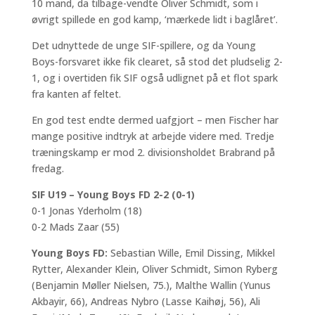
10 mand, da tilbage-vendte Oliver Schmidt, som i
øvrigt spillede en god kamp, ‘mærkede lidt i baglåret’.
Det udnyttede de unge SIF-spillere, og da Young
Boys-forsvaret ikke fik clearet, så stod det pludselig 2-
1, og i overtiden fik SIF også udlignet på et flot spark
fra kanten af feltet.
En god test endte dermed uafgjort – men Fischer har
mange positive indtryk at arbejde videre med. Tredje
træningskamp er mod 2. divisionsholdet Brabrand på
fredag.
SIF U19 – Young Boys FD 2-2 (0-1)
0-1 Jonas Yderholm (18)
0-2 Mads Zaar (55)
Young Boys FD:
Sebastian Wille, Emil Dissing, Mikkel
Rytter, Alexander Klein, Oliver Schmidt, Simon Ryberg
(Benjamin Møller Nielsen, 75.), Malthe Wallin (Yunus
Akbayir, 66), Andreas Nybro (Lasse Kaihøj, 56), Ali