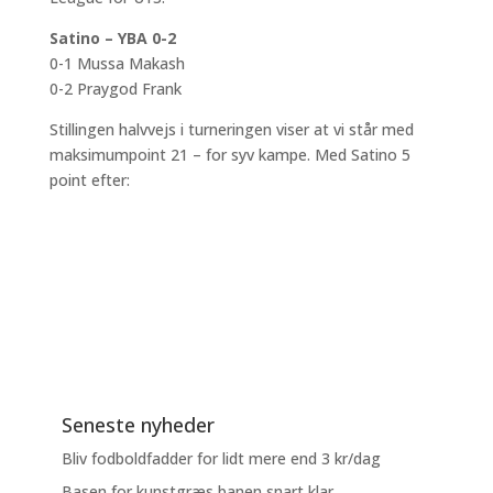
Satino – YBA 0-2
0-1 Mussa Makash
0-2 Praygod Frank
Stillingen halvvejs i turneringen viser at vi står med
maksimumpoint 21 – for syv kampe. Med Satino 5
point efter:
Seneste nyheder
Bliv fodboldfadder for lidt mere end 3 kr/dag
Basen for kunstgræs banen snart klar