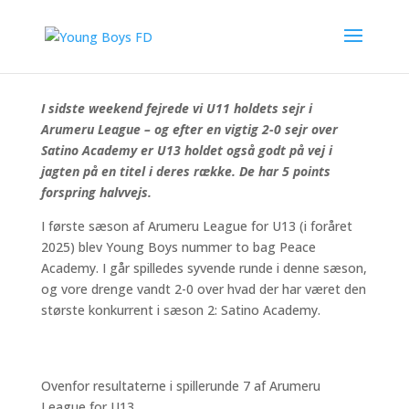
Mussa Makash scorede eet af de to mål i den vigtige
U13 sejr over Satino Academy. Det andet blev sat ind af
Praygod Frank.
I sidste weekend fejrede vi U11 holdets sejr i
Arumeru League – og efter en vigtig 2-0 sejr over
Satino Academy er U13 holdet også godt på vej i
jagten på en titel i deres række. De har 5 points
forspring halvvejs.
I første sæson af Arumeru League for U13 (i foråret
2025) blev Young Boys nummer to bag Peace
Academy. I går spilledes syvende runde i denne sæson,
og vore drenge vandt 2-0 over hvad der har været den
største konkurrent i sæson 2: Satino Academy.
Ovenfor resultaterne i spillerunde 7 af Arumeru
League for U13.