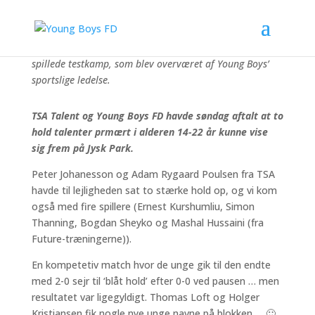
Legendariske Peter Johanesson i bunden af billedet
havde samlet 25 meget talentfulde unge spillere, som
spillede testkamp, som blev overværet af Young Boys’
sportslige ledelse.
TSA Talent og Young Boys FD havde søndag aftalt at to
hold talenter prmært i alderen 14-22 år kunne vise
sig frem på Jysk Park.
Peter Johanesson og Adam Rygaard Poulsen fra TSA
havde til lejligheden sat to stærke hold op, og vi kom
også med fire spillere (Ernest Kurshumliu, Simon
Thanning, Bogdan Sheyko og Mashal Hussaini (fra
Future-træningerne)).
En kompetetiv match hvor de unge gik til den endte
med 2-0 sejr til ‘blåt hold’ efter 0-0 ved pausen … men
resultatet var ligegyldigt. Thomas Loft og Holger
Kristiansen fik nogle nye unge navne på blokken … 🙂