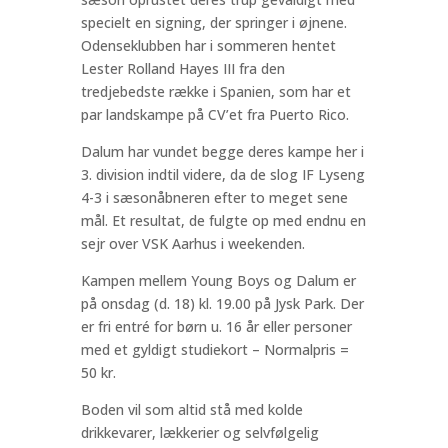
specielt en signing, der springer i øjnene.
Odenseklubben har i sommeren hentet
Lester Rolland Hayes III fra den
tredjebedste række i Spanien, som har et
par landskampe på CV’et fra Puerto Rico.
Dalum har vundet begge deres kampe her i
3. division indtil videre, da de slog IF Lyseng
4-3 i sæsonåbneren efter to meget sene
mål. Et resultat, de fulgte op med endnu en
sejr over VSK Aarhus i weekenden.
Kampen mellem Young Boys og Dalum er
på onsdag (d. 18) kl. 19.00 på Jysk Park. Der
er fri entré for børn u. 16 år eller personer
med et gyldigt studiekort – Normalpris =
50 kr.
Boden vil som altid stå med kolde
drikkevarer, lækkerier og selvfølgelig