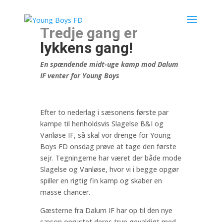
Tredje gang er
lykkens gang!
En spændende midt-uge kamp mod Dalum
IF venter for Young Boys
Efter to nederlag i sæsonens første par
kampe til henholdsvis Slagelse B&I og
Vanløse IF, så skal vor drenge for Young
Boys FD onsdag prøve at tage den første
sejr. Tegningerne har været der både mode
Slagelse og Vanløse, hvor vi i begge opgør
spiller en rigtig fin kamp og skaber en
masse chancer.
Gæsterne fra Dalum IF har op til den nye
sæson oprustet deres trup gevaldigt med