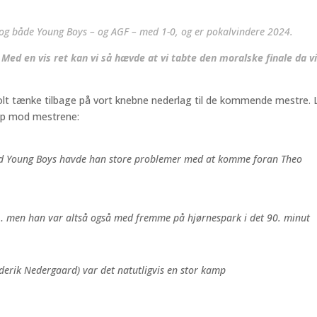
log både Young Boys – og AGF – med 1-0, og er pokalvindere 2024.
 Med en vis ret kan vi så hævde at vi tabte den moralske finale da v
stolt tænke tilbage på vort knebne nederlag til de kommende mestre. 
mp mod mestrene:
Mod Young Boys havde han store problemer med at komme foran Theo
… men han var altså også med fremme på hjørnespark i det 90. minut
ederik Nedergaard) var det natutligvis en stor kamp