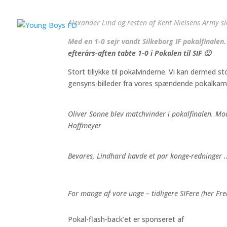
Alexander Lind og resten af Kent Nielsens Army s
Med en 1-0 sejr vandt Silkeborg IF pokalfinalen.
efterårs-aften tabte 1-0 i Pokalen til SIF 🙂
Stort tillykke til pokalvinderne. Vi kan dermed 
gensyns-billeder fra vores spændende pokalka
Oliver Sonne blev matchvinder i pokalfinalen. 
Hoffmeyer
Bevares, Lindhard havde et par konge-redninger 
For mange af vore unge – tidligere SIFere (her Fr
Pokal-flash-back’et er sponseret af