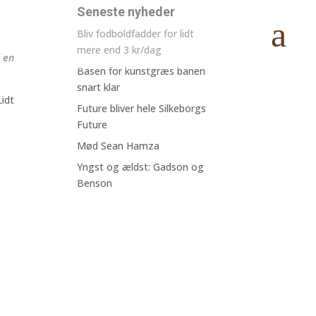
Seneste nyheder
Bliv fodboldfadder for lidt
mere end 3 kr/dag
i en
Basen for kunstgræs banen
snart klar
Lidt
Future bliver hele Silkeborgs
Future
Mød Sean Hamza
Yngst og ældst: Gadson og
Benson