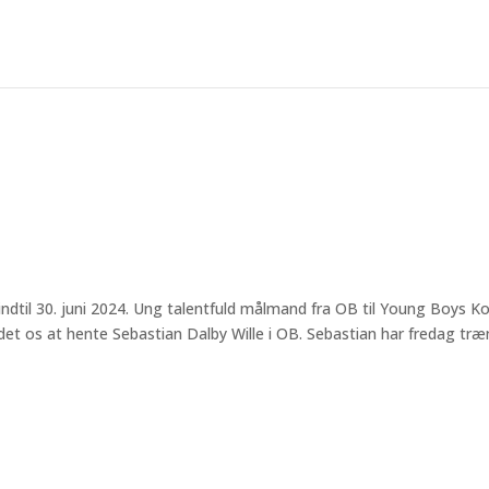
 indtil 30. juni 2024. Ung talentfuld målmand fra OB til Young Boys Ko
det os at hente Sebastian Dalby Wille i OB. Sebastian har fredag træ