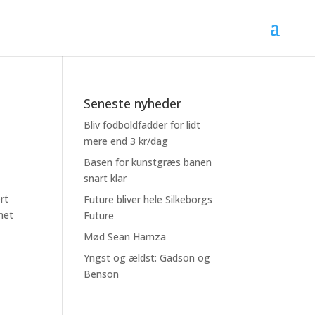
Seneste nyheder
Bliv fodboldfadder for lidt
mere end 3 kr/dag
Basen for kunstgræs banen
snart klar
rt
Future bliver hele Silkeborgs
net
Future
Mød Sean Hamza
Yngst og ældst: Gadson og
Benson