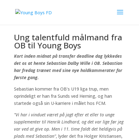
Sebastian Wille er Young Boys spiller. Foreløbig indtil
30. juni 2024.
Ung talentfuld målmand fra
OB til Young Boys
Kort inden midnat på transfer deadline dag lykkedes
det os at hente Sebastian Dalby Wille i OB. Sebastian
har fredag trænet med sine nye holdkammerater for
første gang.
Sebastian kommer fra OB’s U19 liga trup, men
oprindeligt er han fra Sunds ved Herning, og han
startede også sin U-karriere i målet hos FCM.
”Vi har i vinduet været på jagt efter et eller to unge
supplementer til Henrik Lindhard, og det var lige før jeg
var ved at give op. Men i 11. time faldt det heldigvis på
plads med Sebastian”
, lyder det fra Holger Kristiansen,