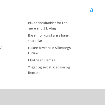
Seneste nyheder
Bliv fodboldfadder for lidt
mere end 3 kr/dag
Basen for kunstgræs banen
snart klar
s’
Future bliver hele Silkeborgs
Future
Mød Sean Hamza
Yngst og ældst: Gadson og
Benson