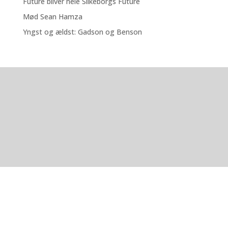
Future bliver hele Silkeborgs Future
Mød Sean Hamza
Yngst og ældst: Gadson og Benson