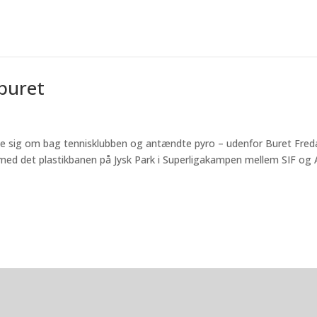
buret
ede sig om bag tennisklubben og antændte pyro – udenfor Buret Fre
med det plastikbanen på Jysk Park i Superligakampen mellem SIF og 