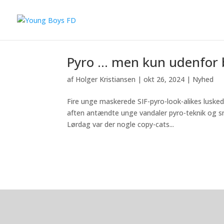
Pyro … men kun udenfor 
af
Holger Kristiansen
|
okt 26, 2024
|
Nyhed
Fire unge maskerede SIF-pyro-look-alikes lusk
aften antændte unge vandaler pyro-teknik og s
Lørdag var der nogle copy-cats...