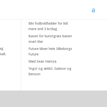
Seneste nyheder
Bliv fodboldfadder for lidt
mere end 3 kr/dag
Basen for kunstgræs banen
snart klar
dag
Future bliver hele Silkeborgs
AaB.
Future
Mød Sean Hamza
Yngst og ældst: Gadson og
Benson