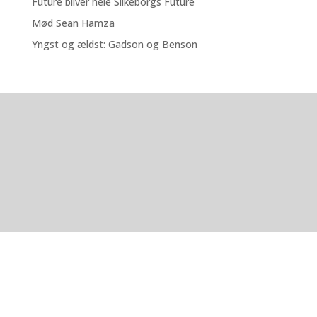
Future bliver hele Silkeborgs Future
Mød Sean Hamza
Yngst og ældst: Gadson og Benson