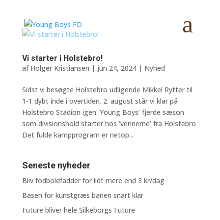
Vi starter i Holstebro!
af
Holger Kristiansen
|
jun 24, 2024
|
Nyhed
Sidst vi besøgte Holstebro udligende Mikkel Rytter til
1-1 dybt inde i overtiden. 2. august står vi klar på
Holstebro Stadion igen. Young Boys’ fjerde sæson
som divisionshold starter hos ‘vennerne’ fra Holstebro
Det fulde kampprogram er netop...
Seneste nyheder
Bliv fodboldfadder for lidt mere end 3 kr/dag
Basen for kunstgræs banen snart klar
Future bliver hele Silkeborgs Future