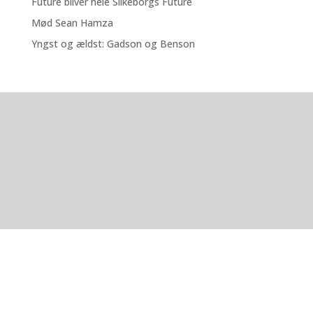
Future bliver hele Silkeborgs Future
Mød Sean Hamza
Yngst og ældst: Gadson og Benson