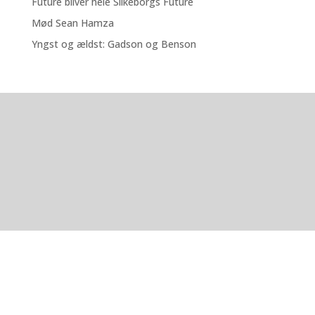
Future bliver hele Silkeborgs Future
Mød Sean Hamza
Yngst og ældst: Gadson og Benson