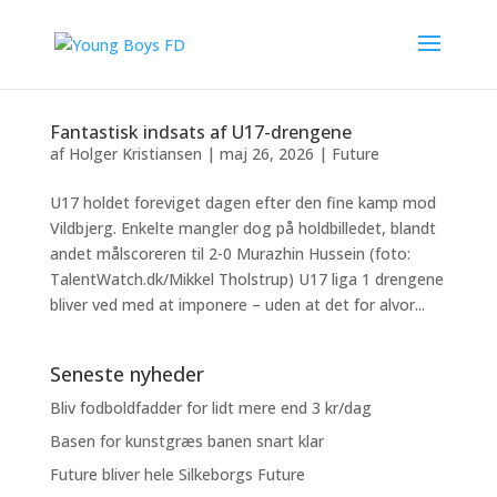
Fantastisk indsats af U17-drengene
af
Holger Kristiansen
|
maj 26, 2026
|
Future
U17 holdet foreviget dagen efter den fine kamp mod
Vildbjerg. Enkelte mangler dog på holdbilledet, blandt
andet målscoreren til 2-0 Murazhin Hussein (foto:
TalentWatch.dk/Mikkel Tholstrup) U17 liga 1 drengene
bliver ved med at imponere – uden at det for alvor...
Seneste nyheder
Bliv fodboldfadder for lidt mere end 3 kr/dag
Basen for kunstgræs banen snart klar
Future bliver hele Silkeborgs Future