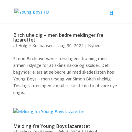
Birch uheldig – men bedre meldinger fra
lazarettet
af
Holger Kristiansen
|
aug 30, 2024
|
Nyhed
Simon Birch overværer torsdagens træning med
armen i slynge for at skåne nakke og skulder. Det
begynder ellers at se bedre ud med skadeslisten hos
Young Boys – men tirsdag var Simon Birch uheldig
Tirsdags-træningen var på sit sidste da to af vore nye
unge...
Melding fra Young Boys lazarettet
af
Holger Kristiansen
|
feb 4, 2024
|
Nyhed