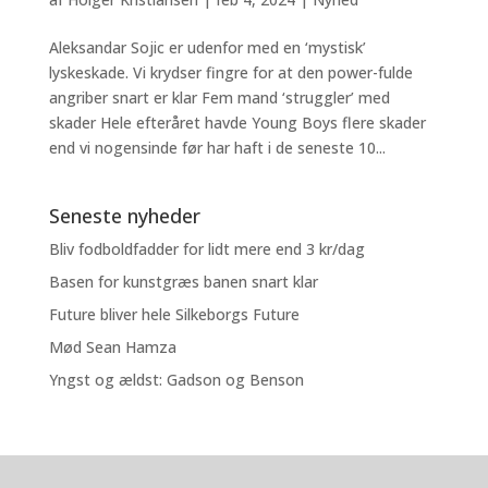
Aleksandar Sojic er udenfor med en ‘mystisk’
lyskeskade. Vi krydser fingre for at den power-fulde
angriber snart er klar Fem mand ‘struggler’ med
skader Hele efteråret havde Young Boys flere skader
end vi nogensinde før har haft i de seneste 10...
Seneste nyheder
Bliv fodboldfadder for lidt mere end 3 kr/dag
Basen for kunstgræs banen snart klar
Future bliver hele Silkeborgs Future
Mød Sean Hamza
Yngst og ældst: Gadson og Benson