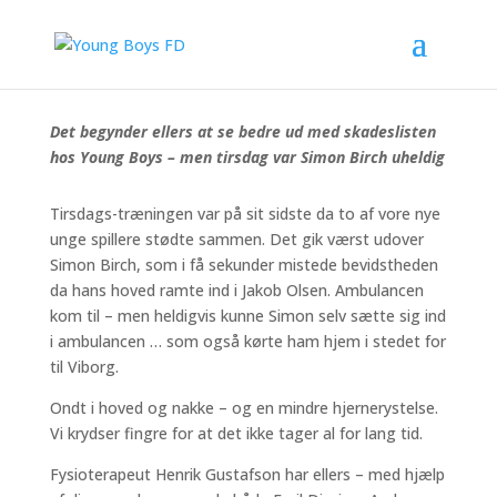
Simon Birch overværer torsdagens træning med armen i
slynge for at skåne nakke og skulder.
Det begynder ellers at se bedre ud med skadeslisten
hos Young Boys – men tirsdag var Simon Birch uheldig
Tirsdags-træningen var på sit sidste da to af vore nye
unge spillere stødte sammen. Det gik værst udover
Simon Birch, som i få sekunder mistede bevidstheden
da hans hoved ramte ind i Jakob Olsen. Ambulancen
kom til – men heldigvis kunne Simon selv sætte sig ind
i ambulancen … som også kørte ham hjem i stedet for
til Viborg.
Ondt i hoved og nakke – og en mindre hjernerystelse.
Vi krydser fingre for at det ikke tager al for lang tid.
Fysioterapeut Henrik Gustafson har ellers – med hjælp