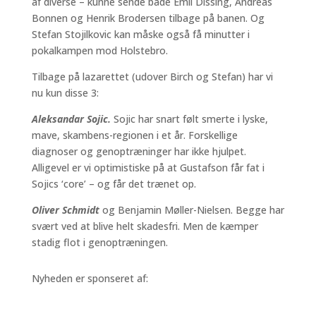
af diverse – kunne sende både Emil Dissing, Andreas
Bonnen og Henrik Brodersen tilbage på banen. Og
Stefan Stojilkovic kan måske også få minutter i
pokalkampen mod Holstebro.
Tilbage på lazarettet (udover Birch og Stefan) har vi
nu kun disse 3:
Aleksandar Sojic.
Sojic har snart følt smerte i lyske,
mave, skambens-regionen i et år. Forskellige
diagnoser og genoptræninger har ikke hjulpet.
Alligevel er vi optimistiske på at Gustafson får fat i
Sojics ‘core’ – og får det trænet op.
Oliver Schmidt
og Benjamin Møller-Nielsen. Begge har
svært ved at blive helt skadesfri. Men de kæmper
stadig flot i genoptræningen.
Nyheden er sponseret af: