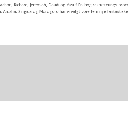
dson, Richard, Jeremiah, Daudi og Yusuf En lang rekrutterings-proc
i, Arusha, Singida og Morogoro har vi valgt vore fem nye fantastisk