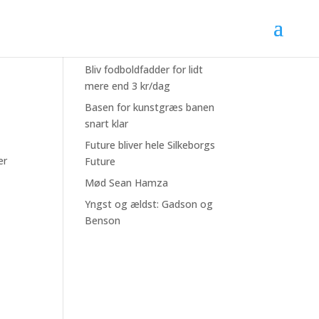
Seneste nyheder
Bliv fodboldfadder for lidt
mere end 3 kr/dag
Basen for kunstgræs banen
snart klar
e
Future bliver hele Silkeborgs
er
Future
Mød Sean Hamza
Yngst og ældst: Gadson og
Benson