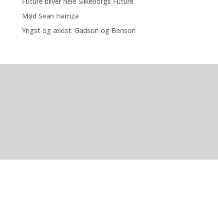
Future bliver hele Silkeborgs Future
Mød Sean Hamza
Yngst og ældst: Gadson og Benson