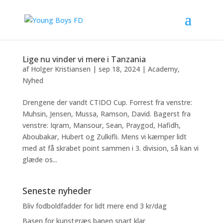
Lige nu vinder vi mere i Tanzania
af
Holger Kristiansen
|
sep 18, 2024
|
Academy
,
Nyhed
Drengene der vandt CTIDO Cup. Forrest fra venstre:
Muhsin, Jensen, Mussa, Ramson, David. Bagerst fra
venstre: Iqram, Mansour, Sean, Praygod, Hafidh,
Aboubakar, Hubert og Zulkifli. Mens vi kæmper lidt
med at få skrabet point sammen i 3. division, så kan vi
glæde os...
Seneste nyheder
Bliv fodboldfadder for lidt mere end 3 kr/dag
Basen for kunstgræs banen snart klar