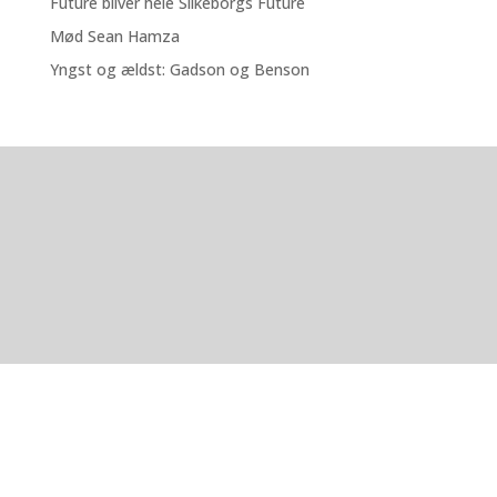
Future bliver hele Silkeborgs Future
Mød Sean Hamza
Yngst og ældst: Gadson og Benson