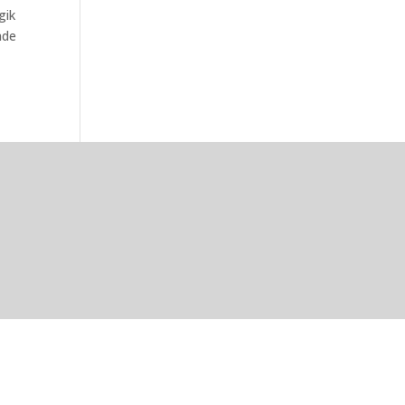
gik
nde