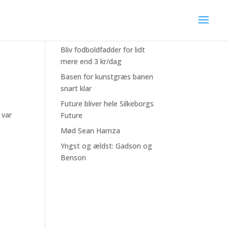
Seneste nyheder
Bliv fodboldfadder for lidt
mere end 3 kr/dag
Basen for kunstgræs banen
snart klar
Future bliver hele Silkeborgs
 var
Future
Mød Sean Hamza
Yngst og ældst: Gadson og
Benson