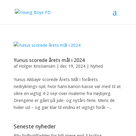
Yunus scorede årets mål i 2024
af
Holger Kristiansen
|
dec 19, 2024
|
Nyhed
Yunus Akbayir scorede Årets Mål i forårets
nedryknings-spil, hvor hans kanon-kasse var med til at
sikre en vigtig 4-2 sejr over rivalerne fra Højbjerg.
Drengene er gået på jule- og nytårs-ferie. Mens de
hviler ud – og gør klar til endnu et vigtigt forår –...
Seneste nyheder
Bliv fodboldfadder for lidt mere end 3 kr/dag