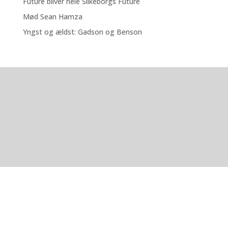
Future bliver hele Silkeborgs Future
Mød Sean Hamza
Yngst og ældst: Gadson og Benson