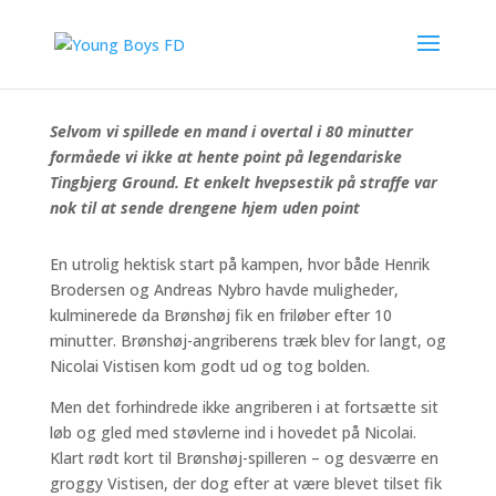
De sørgelige kendsgerninger efter 98 mintters spil på
Tingbjerg Ground
Selvom vi spillede en mand i overtal i 80 minutter
formåede vi ikke at hente point på legendariske
Tingbjerg Ground. Et enkelt hvepsestik på straffe var
nok til at sende drengene hjem uden point
En utrolig hektisk start på kampen, hvor både Henrik
Brodersen og Andreas Nybro havde muligheder,
kulminerede da Brønshøj fik en friløber efter 10
minutter. Brønshøj-angriberens træk blev for langt, og
Nicolai Vistisen kom godt ud og tog bolden.
Men det forhindrede ikke angriberen i at fortsætte sit
løb og gled med støvlerne ind i hovedet på Nicolai.
Klart rødt kort til Brønshøj-spilleren – og desværre en
groggy Vistisen, der dog efter at være blevet tilset fik