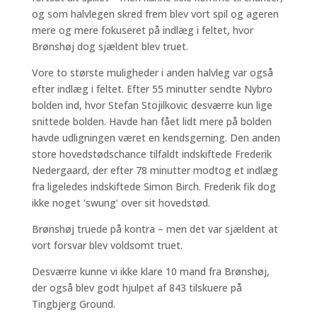
og som halvlegen skred frem blev vort spil og ageren
mere og mere fokuseret på indlæg i feltet, hvor
Brønshøj dog sjældent blev truet.
Vore to største muligheder i anden halvleg var også
efter indlæg i feltet. Efter 55 minutter sendte Nybro
bolden ind, hvor Stefan Stojilkovic desværre kun lige
snittede bolden. Havde han fået lidt mere på bolden
havde udligningen været en kendsgerning. Den anden
store hovedstødschance tilfaldt indskiftede Frederik
Nedergaard, der efter 78 minutter modtog et indlæg
fra ligeledes indskiftede Simon Birch. Frederik fik dog
ikke noget ’swung’ over sit hovedstød.
Brønshøj truede på kontra – men det var sjældent at
vort forsvar blev voldsomt truet.
Desværre kunne vi ikke klare 10 mand fra Brønshøj,
der også blev godt hjulpet af 843 tilskuere på
Tingbjerg Ground.