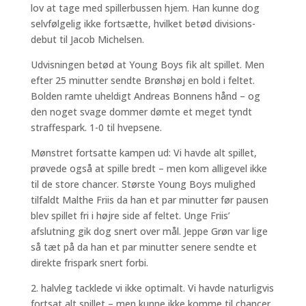
lov at tage med spillerbussen hjem. Han kunne dog
selvfølgelig ikke fortsætte, hvilket betød divisions-
debut til Jacob Michelsen.
Udvisningen betød at Young Boys fik alt spillet. Men
efter 25 minutter sendte Brønshøj en bold i feltet.
Bolden ramte uheldigt Andreas Bonnens hånd – og
den noget svage dommer dømte et meget tyndt
straffespark. 1-0 til hvepsene.
Mønstret fortsatte kampen ud: Vi havde alt spillet,
prøvede også at spille bredt – men kom alligevel ikke
til de store chancer. Største Young Boys mulighed
tilfaldt Malthe Friis da han et par minutter før pausen
blev spillet fri i højre side af feltet. Unge Friis’
afslutning gik dog snert over mål. Jeppe Grøn var lige
så tæt på da han et par minutter senere sendte et
direkte frispark snert forbi.
2. halvleg tacklede vi ikke optimalt. Vi havde naturligvis
fortsat alt spillet – men kunne ikke komme til chancer,