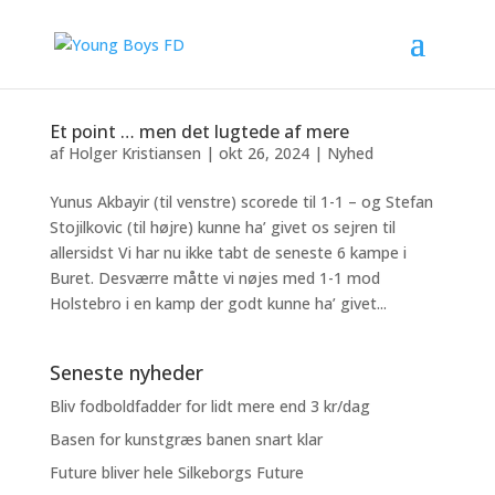
Et point … men det lugtede af mere
af
Holger Kristiansen
|
okt 26, 2024
|
Nyhed
Yunus Akbayir (til venstre) scorede til 1-1 – og Stefan
Stojilkovic (til højre) kunne ha’ givet os sejren til
allersidst Vi har nu ikke tabt de seneste 6 kampe i
Buret. Desværre måtte vi nøjes med 1-1 mod
Holstebro i en kamp der godt kunne ha’ givet...
Seneste nyheder
Bliv fodboldfadder for lidt mere end 3 kr/dag
Basen for kunstgræs banen snart klar
Future bliver hele Silkeborgs Future