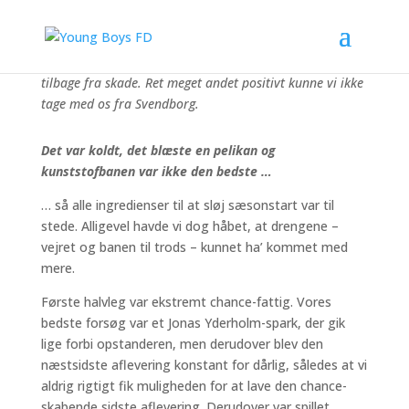
Der var officiel Young Boys debut til Malthe Wallin,
Yunus Akbayir og Ernest Kurshumliu, og så var Anes
tilbage fra skade. Ret meget andet positivt kunne vi ikke
tage med os fra Svendborg.
Det var koldt, det blæste en pelikan og
kunststofbanen var ikke den bedste …
… så alle ingredienser til at sløj sæsonstart var til
stede. Alligevel havde vi dog håbet, at drengene –
vejret og banen til trods – kunnet ha’ kommet med
mere.
Første halvleg var ekstremt chance-fattig. Vores
bedste forsøg var et Jonas Yderholm-spark, der gik
lige forbi opstanderen, men derudover blev den
næstsidste aflevering konstant for dårlig, således at vi
aldrig rigtigt fik muligheden for at lave den chance-
skabende sidste aflevering. Derudover var spillet