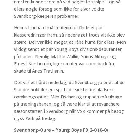
næsten kunne score på ved bagerste stolpe – og så
ellers nogle forsøg som ikke for alvor voldte
Svendborg-keeperen problemer.
Henrik Lindhard måtte derimod finde et par
klasseredninger frem, så nederlaget trods alt ikke blev
større. Der var ikke meget at råbe hurra for ellers. Men
vi dog sendt et par Young Boys divisions-debutanter
på banen. Nemlig Malthe Wallin, Yunus Akbayir og
Ernest Kurshumliu, ligesom der var comeback fra
skade til Anes Travljanin.
Det var et hårdt nederlag, da Svendborg jo er et af de
9 andre hold der er i spil til de sidste fire pladser i
oprykningsspillet. Men Fischer og truppen må tilbage
på træningsbanen, og så være klar til at revanchere
sæsonstarten i Svendborg når VSK kommer på besøg
i Jysk Park på fredag.
Svendborg-Oure – Young Boys FD 2-0 (0-0)