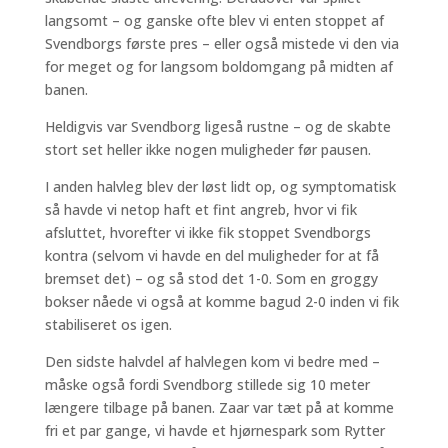
langsomt – og ganske ofte blev vi enten stoppet af
Svendborgs første pres – eller også mistede vi den via
for meget og for langsom boldomgang på midten af
banen.
Heldigvis var Svendborg ligeså rustne – og de skabte
stort set heller ikke nogen muligheder før pausen.
I anden halvleg blev der løst lidt op, og symptomatisk
så havde vi netop haft et fint angreb, hvor vi fik
afsluttet, hvorefter vi ikke fik stoppet Svendborgs
kontra (selvom vi havde en del muligheder for at få
bremset det) – og så stod det 1-0. Som en groggy
bokser nåede vi også at komme bagud 2-0 inden vi fik
stabiliseret os igen.
Den sidste halvdel af halvlegen kom vi bedre med –
måske også fordi Svendborg stillede sig 10 meter
længere tilbage på banen. Zaar var tæt på at komme
fri et par gange, vi havde et hjørnespark som Rytter