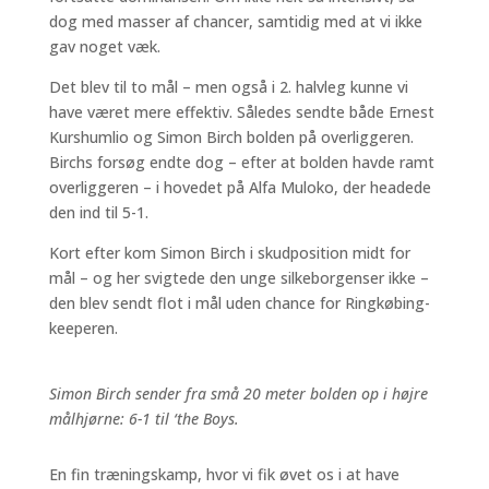
dog med masser af chancer, samtidig med at vi ikke
gav noget væk.
Det blev til to mål – men også i 2. halvleg kunne vi
have været mere effektiv. Således sendte både Ernest
Kurshumlio og Simon Birch bolden på overliggeren.
Birchs forsøg endte dog – efter at bolden havde ramt
overliggeren – i hovedet på Alfa Muloko, der headede
den ind til 5-1.
Kort efter kom Simon Birch i skudposition midt for
mål – og her svigtede den unge silkeborgenser ikke –
den blev sendt flot i mål uden chance for Ringkøbing-
keeperen.
Simon Birch sender fra små 20 meter bolden op i højre
målhjørne: 6-1 til ‘the Boys.
En fin træningskamp, hvor vi fik øvet os i at have