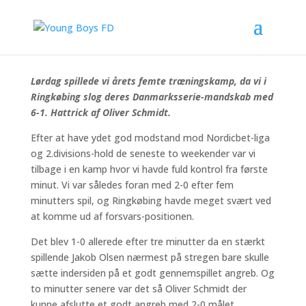
Oliver Schmidt fik chancen fra start lidt længere fremme
på banen – og han kvitterede for tilliden med et hattrick
Lørdag spillede vi årets femte træningskamp, da vi i
Ringkøbing slog deres Danmarksserie-mandskab med
6-1. Hattrick af Oliver Schmidt.
Efter at have ydet god modstand mod Nordicbet-liga
og 2.divisions-hold de seneste to weekender var vi
tilbage i en kamp hvor vi havde fuld kontrol fra første
minut. Vi var således foran med 2-0 efter fem
minutters spil, og Ringkøbing havde meget svært ved
at komme ud af forsvars-positionen.
Det blev 1-0 allerede efter tre minutter da en stærkt
spillende Jakob Olsen nærmest på stregen bare skulle
sætte indersiden på et godt gennemspillet angreb. Og
to minutter senere var det så Oliver Schmidt der
kunne afslutte et godt angreb med 2-0 målet.