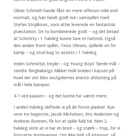
Oliver Schmidt havde fået en mere offensiv rolle end
normalt, og han fandt godt ind i samspillet med
Stefan Stojilkovic, som atter leverede en fantastisk
præstation. De to kombinerede godt – og det betød
at Schmitty i 1. halvleg kunne lave et hattrick. Også
den anden front-spiller, Tinus Olesen, spillede en fin
kamp – og stod bag to assists i 1. halvleg.
Inden Schmittys trejde – og Young Boys’ fjerde mål –
sendte Ringkøbings Mikkel Holk bolden i kassen på
hvad der vist blev vestjydernes eneste afslutning på
mål i hele kampen.
4-1 ved pausen – og det kunne ha’ været mere.
I anden halvleg skiftede vi på de fleste pladser. Kun
vore tre bagerste, Jacob Michelsen, Kris Andersen og
Andreas Bonnen, fik lov at spille fuld tid. Men 2.
halvleg viste at vi har en bred – og stærk – trup, for vi
fortsatte dominansen. Om ikke helt så intensivt, så