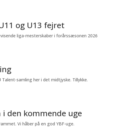
U11 og U13 fejret
evisende liga-mesterskaber i forårssæsonen 2026
ling
alent-samling her i det midtjyske. Tillykke.
en i den kommende uge
rammet. Vi håber på en god YBF-uge.