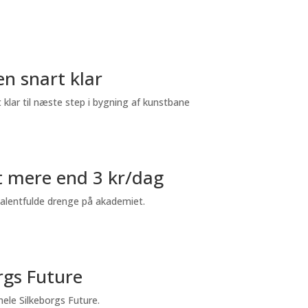
n snart klar
t klar til næste step i bygning af kunstbane
dt mere end 3 kr/dag
 talentfulde drenge på akademiet.
rgs Future
ele Silkeborgs Future.