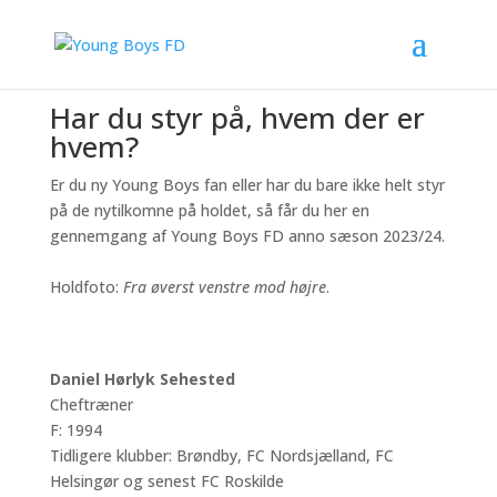
Young Boys FD 2023/24 fotograferet ved Silkeborg
KFUMs baner
Har du styr på, hvem der er
hvem?
Er du ny Young Boys fan eller har du bare ikke helt styr
på de nytilkomne på holdet, så får du her en
gennemgang af Young Boys FD anno sæson 2023/24.
Holdfoto:
Fra øverst venstre mod højre
.
Daniel Hørlyk Sehested
Cheftræner
F: 1994
Tidligere klubber: Brøndby, FC Nordsjælland, FC
Helsingør og senest FC Roskilde