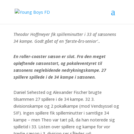
Theodor Hoffmeyer fik spilleminutter i 33 af sæsonens
34 kampe. Godt gået af en ‘første-års-senior’..
En roller-coaster sæson er slut. Fra den meget
opløftende sæsonstart, og pokaleventyret til
sæsonens neglebidende nedrykningskampe. 27
spillere spillede i de 34 kampe i sæsonen.
Daniel Sehested og Alexander Fischer brugte
tilsammen 27 spillere i de 34 kampe. 32 3.
divisionskampe og 2 pokalkampe (mod Vendsyssel og
SIF). Ingen spillere fik spilleminutter i samtlige 34
kampe – men Theo var tæt på, da han noterede sig
spilletid i 33. Listen over spillere og kampe for vor
tredje sæson i 3. division ser således ud: