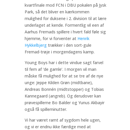
kvartfinale mod FCN i DBU pokalen på Jysk
Park, så det bliver en kærkommen
mulighed for duksene i 2. division til at lære
underlaget at kende. Formentlig vil een af
Aarhus Fremads spillere i hvert fald føle sig
hjemme, for vi forventer at
Henrik
Hykkelbjerg
trækker i den sort-gule
Fremad-trøje i morgendagens kamp
.
Young Boys har i dette vindue sagt farvel
til fem af ‘de gamle’. I morgen vil man
måske få mulighed for at se tre af de nye
unge: Jeppe Kilden Grøn (midtbane),
Andreas Bonnén (midtstopper) og Tobias
Kannegaard (angreb). Og derudover kan
prøvespillerne Bo Balder og Yunus Akbayir
også få spilleminutter.
Vi har været ramt af sygdom hele ugen,
og vi er endnu ikke færdige med at