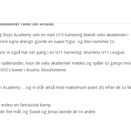
llede en stor kamp – og scorede to af vore mål mod Satino
ret udvider vi med også en turnering for U11, således at vi nu både
 akademier rundt om Arusha.
g Boys Academy selv en mini U13-turnering blandt seks akademier i
ore egne drenge gjorde en super-figur, og blev nummer to.
hvor vi også har sat gang i en U11 turnering: Arumeru U11 League.
0 spillerunder, hvor de seks akademier mødes og spiller to gange mo
TIDO’s baner i Arusha. Resultaterne:
h Academy … og vi står altså med maksimum point (6) efter de to f
n endnu en fantastisk kamp.
f de fire mål, og David og Jonas lavede de to andre.