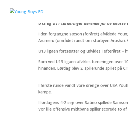
Samson (nr. 20 til venstre) spi
Vi arrangerer atter Arumeru League. Og i efterå
U13 og U11 turneringer kørende for de bedste
I den forgangne sæson (foråret) afviklede Youn
Arumeru (området rundt om storbyen Arusha). V
U13 ligaen fortsætter og udvides i efteråret – 
Som ved U13-ligaen afvikles turneringen over 1
hinanden. Lørdag blev 2. spillerunde spillet på C
I første runde vandt vore drenge over USA Yout
kampe.
I lørdagens 4-2 sejr over Satino spillede Samso
Vor lille offensive midtbane spiller scorede to a