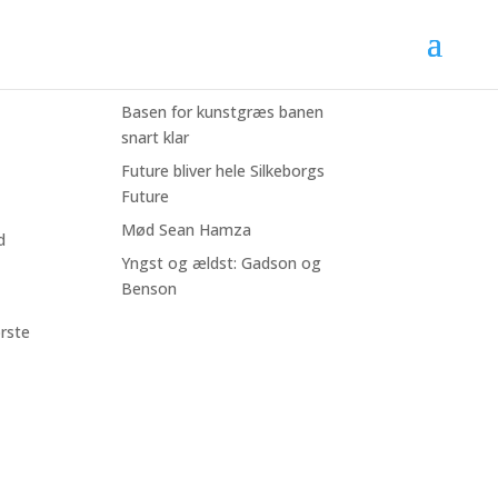
Seneste nyheder
Bliv fodboldfadder for lidt
 har
mere end 3 kr/dag
Basen for kunstgræs banen
snart klar
Future bliver hele Silkeborgs
Future
Mød Sean Hamza
d
Yngst og ældst: Gadson og
Benson
ørste