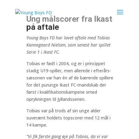
Ung målscorer fra Ikast
på aftale
Young Boys FD har lavet aftale med Tobias
Kannegaard Nielsen, som senest har spillet
Serie 1 i Ikast FC.
Tobias er født i 2004, og er i princippet
stadig U19-spiller, men allerede i efterårs-
sæsonen var han én af de bærende spillere
for det purunge Ikast FC-mandskab der
først i kvalifikationskampene smed
oprykningen til Jyllandsserien.
Tobias var på trods af sin unge alder
suverænt holdets topscorer med 12 mål i
14 kampe.
”Vi fik første gang øje på Tobias, da vi var