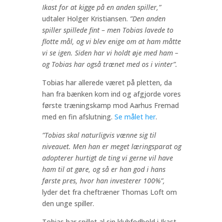
Ikast for at kigge på en anden spiller,”
udtaler Holger Kristiansen.
”Den anden
spiller spillede fint – men Tobias lavede to
flotte mål, og vi blev enige om at ham måtte
vi se igen. Siden har vi holdt øje med ham –
og Tobias har også trænet med os i vinter”.
Tobias har allerede været på pletten, da
han fra bænken kom ind og afgjorde vores
første træningskamp mod Aarhus Fremad
med en fin afslutning.
Se målet her
.
”Tobias skal naturligvis vænne sig til
niveauet. Men han er meget læringsparat og
adopterer hurtigt de ting vi gerne vil have
ham til at gøre, og så er han god i hans
første pres, hvor han investerer 100%”,
lyder det fra cheftræner Thomas Loft om
den unge spiller.
Tobias har spillet al sin klubfodbold i Ikast