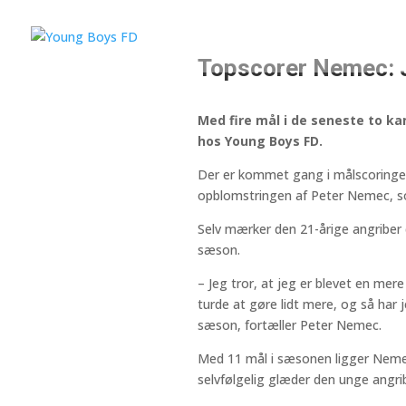
Topscorer Nemec: J
Med fire mål i de seneste to k
hos Young Boys FD.
Der er kommet gang i målscoringer
opblomstringen af Peter Nemec, so
Selv mærker den 21-årige angriber d
sæson.
– Jeg tror, at jeg er blevet en mere
turde at gøre lidt mere, og så har 
sæson, fortæller Peter Nemec.
Med 11 mål i sæsonen ligger Nemec p
selvfølgelig glæder den unge angrib