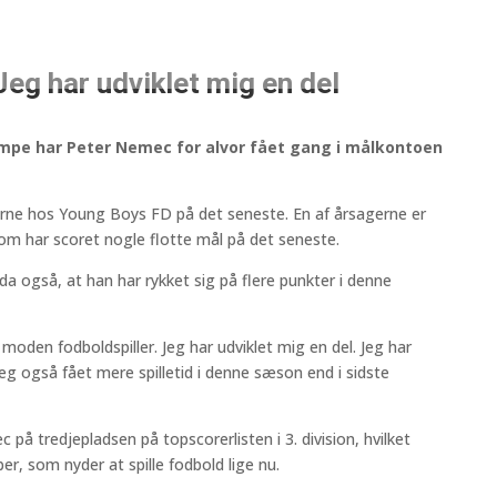
eg har udviklet mig en del
ampe har Peter Nemec for alvor fået gang i målkontoen
ne hos Young Boys FD på det seneste. En af årsagerne er
m har scoret nogle flotte mål på det seneste.
a også, at han har rykket sig på flere punkter i denne
 moden fodboldspiller. Jeg har udviklet mig en del. Jeg har
jeg også fået mere spilletid i denne sæson end i sidste
å tredjepladsen på topscorerlisten i 3. division, hvilket
er, som nyder at spille fodbold lige nu.