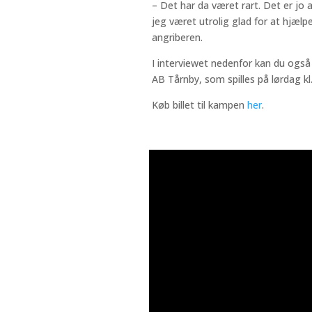
– Det har da været rart. Det er jo 
jeg været utrolig glad for at hjælp
angriberen.
I interviewet nedenfor kan du og
AB Tårnby, som spilles på lørdag kl.
Køb billet til kampen
her
.