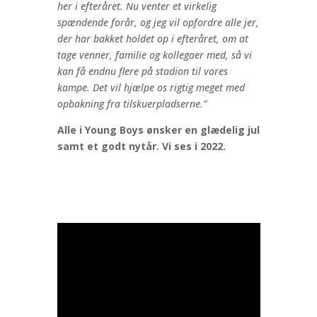
her i efteråret. Nu venter et virkelig
spændende forår, og jeg vil opfordre alle jer,
der har bakket holdet op i efteråret, om at
tage venner, familie og kollegaer med, så vi
kan få endnu flere på stadion til vores
kampe. Det vil hjælpe os rigtig meget med
opbakning fra tilskuerpladserne.”
Alle i Young Boys ønsker en glædelig jul
samt et godt nytår. Vi ses i 2022.